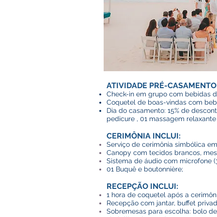
ATIVIDADE PRÉ-CASAMENTO 
Check-in em grupo com bebidas d
Coquetel de boas-vindas com bebi
Dia do casamento: 15% de desconto
pedicure , 01 massagem relaxante 
CERIMÔNIA INCLUI:
Serviço de cerimônia simbólica em
Canopy com t
ecidos brancos, mes
Sist
ema de áudio com microfone (
01 Buquê e boutonnière;
RECEPÇÃO INCLUI:
1 hora de coquetel após a cerimô
Recepção com jantar, buffet priva
Sobremesas para escolha: bolo de