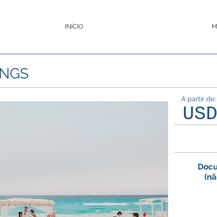
INÍCIO
M
INGS
A partir de:
US
Docu
(nã