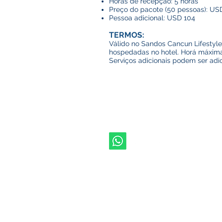
Horas de recepção: 5 horas
Preço do pacote (50 pessoas): US
Pessoa adicional: USD 104
TERMOS
:
Válido no Sandos Cancun Lifestyle
hospedadas no hotel. Horá máxima
Serviços adicionais podem ser adic
inf
+55(