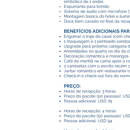
simbólico de 1 andar;
Espumante para brinde;
Sist
ema de áudio com microfone (
Montag
em básica do hotel e ilumi
Doce bem casado no final da rece
BEN
EFÍCIOS ADICIONAIS PA
Engomar o traje do casal (com che
1 maquiagem e 1 penteado sandos
Upgrade para próxima categoria de 
Amenidades no quarto no dia da 
Decoração romântica e morangos c
Café da manhã na cama após o cas
2 camisetas com o escrito recém 
Jantar romântico em restaurante (
Check-in e check-out fora do norma
PREÇO
:
Horas de recepção: 3 horas
Preço do pacote (50 pessoas): US
Pessoa adicional: USD 79
Horas de recepção: 4 horas
Preço do pacote (50 pessoas): US
Pessoa adicional: USD 94