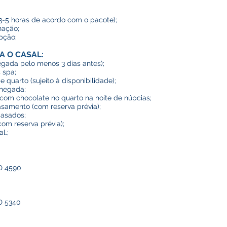
3-5 horas d
e acordo com o pacote
);
nação;
pção;
RA O CASAL
:
gada pelo menos 3 dias antes);
 spa;
quarto (sujeito à disponibilidade);
chegada;
om chocolate no quarto na noite de núpcias;
amento (com reserva prévia);
casados;
com r
es
erva prévia);
l.;
D 4590
D 5340