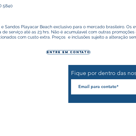
D 5840
 e Sandos Playacar Beach exclusivo para o mercado brasileiro. Os 
 de serviço até as 23 hrs. Não é acumulavel com outras promoções
ionados com custo extra. Preços e inclusões sujeito a alteração sem
Entre em contato
Fique por dentro das no
o@lat180.com
55)99647-4727