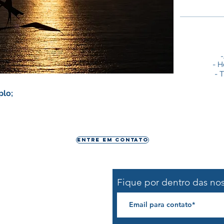
-
- H
- 
plo;
Entre em contato
Fique por dentro das no
o@lat180.com
55)99647-4727