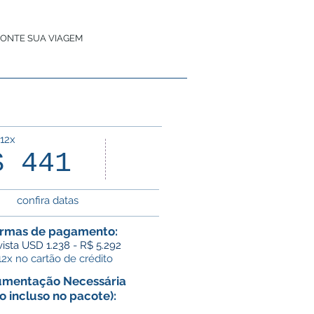
ONTE SUA VIAGEM
 12x
04
$ 441
dias
confira datas
rmas de pagamento:
 vista USD 1.238 - R$ 5.292
12x no cartão de crédito
mentação Necessária
o incluso no pacote):