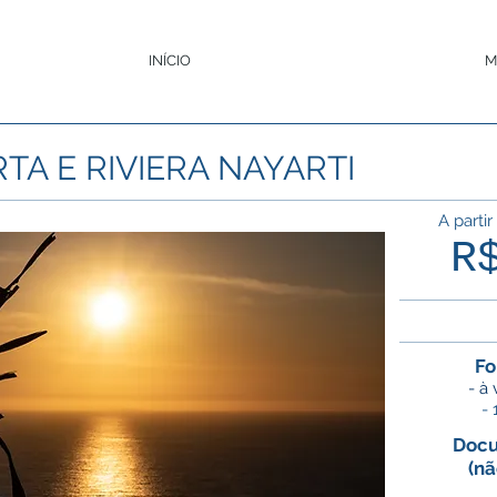
INÍCIO
M
TA E RIVIERA NAYARTI
A partir
R
Fo
- à
- 
Docu
(nã