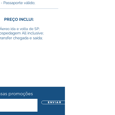
- Passaporte válido;
PREÇO INCLUI:
Áereo ida e volta de SP;
ospedagem All inclusive;
Transfer chegada e saída;
ssas promoções
Enviar