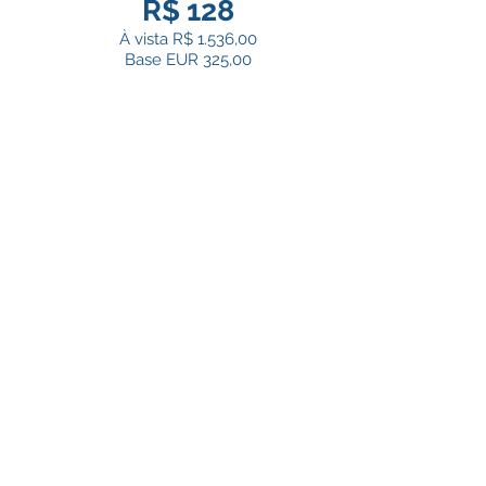
R$ 128
À vista R$ 1.536,00
Base EUR 325,00
Entre em contato
RIU PALACE CABO VERDE
A partir de 12x:
R$ 190
À vista R$ 2.280,00
Base EUR 481,00
info@lat180.com
+55(55)99647-4727