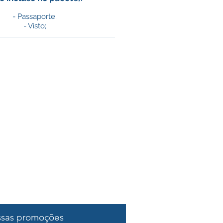
- Passaporte;
- Visto;
ssas promoções