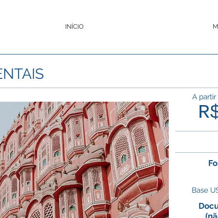
INÍCIO
M
ENTAIS
A partir
R
Fo
Base US
Docu
(nã