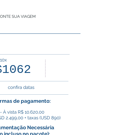
ONTE SUA VIAGEM
 10x
16
$1062
dias
confira datas
rmas de pagamento:
- À vista R$ 10.620,00
D 2.499,00 + taxas (USD 890)
mentação Necessária
o incluso no pacote):