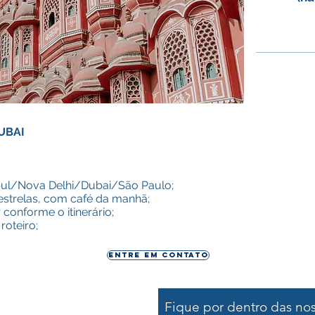
DUBAI
mbul/Nova Delhi/Dubai/São Paulo;
estrelas, com café da manhã;
 conforme o itinerário;
roteiro;
Entre em contato
Fique por dentro das no