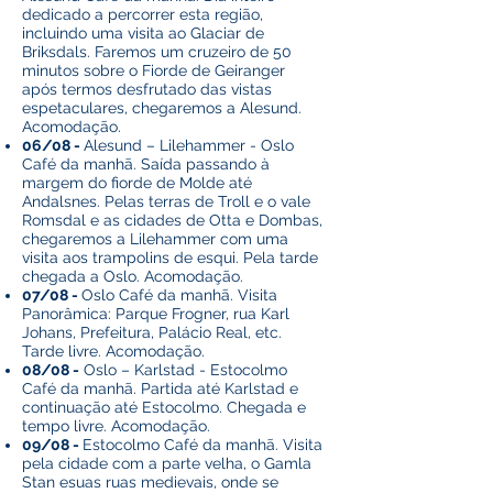
dedicado a percorrer esta região,
incluindo uma visita ao Glaciar de
Briksdals. Faremos um cruzeiro de 50
minutos sobre o Fiorde de Geiranger
após termos desfrutado das vistas
espetaculares, chegaremos a Alesund.
Acomodação.
06/08 -
Alesund – Lilehammer - Oslo
Café da manhã. Saída passando à
margem do fiorde de Molde até
Andalsnes. Pelas terras de Troll e o vale
Romsdal e as cidades de Otta e Dombas,
chegaremos a Lilehammer com uma
visita aos trampolins de esqui. Pela tarde
chegada a Oslo. Acomodação.
07/08 -
Oslo Café da manhã. Visita
Panorâmica: Parque Frogner, rua Karl
Johans, Prefeitura, Palácio Real, etc.
Tarde livre. Acomodação.
08/08 -
Oslo – Karlstad - Estocolmo
Café da manhã. Partida até Karlstad e
continuação até Estocolmo. Chegada e
tempo livre. Acomodação.
09/08 -
Estocolmo Café da manhã. Visita
pela cidade com a parte velha, o Gamla
Stan esuas ruas medievais, onde se