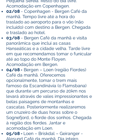
Pequena Sereia. Resto do dia livre.
Acomodação em Copenhagen.
02/08
- Copenhagen - Bergen Café da
manhã. Tempo livre até a hora do
traslado ao aeroporto para o vôo (não
incluído) com destino a Bergen. Chegada
e traslado ao hotel.
03/08
- Bergen Café da manhã e visita
panorâmica que inclui as casas
Hanseáticas e a cidade velha. Tarde livre
em que recomendamos tomar o funicular
até ao topo do Monte Floyen.
Acomodação em Bergen.
04/08 -
Bergen – Loen (região Fiordes)
Café da manhã. Oferecemos
opcionalmente, tomar o trem mais
famoso da Escandinávia (o Flamsbana)
que durante um percurso de 20km nos
levará através de vales impressionantes e
belas paisagens de montanhas e
cascatas. Posteriormente realizaremos
um cruzeiro de duas horas sobre o
Sognefjord, o fiorde dos sonhos. Chegada
à região dos fiordes. Jantar e
acomodação em Loen.
05/08 -
Loen – Briskdal – Geiranger -
Alesund Café da manhã. Dia inteiro