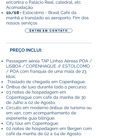
encontra o Palácio Real, catedral, etc.
Acomodação.
10/08 -
Estocolmo - Brasil Café da
manhã e translado ao aeroporto. Fim dos
nossos serviços.
Entre em contato
PREÇO INCLUI:
Passagem aérea TAP Linhas Aéreas POA /
LISBOA / COPENHAGUE // ESTOLCOMO
/ POA com franquia de uma mala de 23
kilos;
Traslado de chegada em Copenhague;
Ônibus de luxo durante todo o percurso;
03 noites de hospedagem em
Copenhague com café da manha de 30
de Julho a 02 de Agosto;
Circuito em moderno ônibus de turismo ou
em van, com acompanhamento de
experiente guia bilíngue;
City tour em Copenhague;
02 noites de hospedagem em Bergen com
café da manha de 02 a 04 de Agosto;