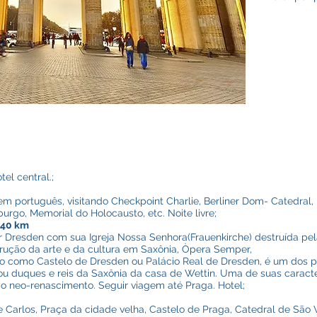
el central.;
 em português, visitando Checkpoint Charlie, Berliner Dom- Catedral
urgo, Memorial do Holocausto, etc. Noite livre;
340 km
r Dresden com sua Igreja Nossa Senhora(Frauenkirche) destruída pela
rução da arte e da cultura em Saxônia, Òpera Semper,
 como Castelo de Dresden ou Palácio Real de Dresden, é um dos pr
ou duques e reis da Saxônia da casa de Wettin. Uma de suas caracter
ao neo-renascimento. Seguir viagem até Praga. Hotel;
e Carlos, Praça da cidade velha, Castelo de Praga, Catedral de São V