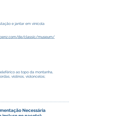
tação e jantar em vinícola
-benz.com/de/classic/museum/
eleférico ao topo da montanha,
das, violinos, violoncelos;
mentação Necessária
o incluso no pacote):