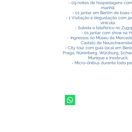
- 09 noites de hospedagens com
manhã;
-
01 jantar em Berlim de boas-
- 1 Visitação e degustação com j
vinícola;
- Subida e teleférico no Zugsp
- 01 jantar com show na H
- Ingressos no Museu da Merced
Castelo de Neuschwanstei
- City tour com guia local em Berl
Praga, Nürenberg, Würzburg, Schwä
Munique e Inssbruck;
- Micro-ônibus durante todo pe
inf
+55(