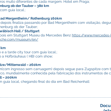
rros muito diferentes de cada margem. Hotel em Praga;
burg ob der Tauber – 380 km
om guia local.;
Bad Mergentheim/ Rothenburg 160km
 depois finaliza passando por Bad Mergentheim com visitação, degus
othenburg ob der Tauber;
äbisch Hall / Stuttgart
epois em Stuttgart Museu da Mercedes Benz
https://www.mercedes
rsche.com/museum/en/
0 km
a tarde city tour com guia local.;
o a Hofbräuhaus ( HB) com show;
tze/Mittenwald – 260km
in(com ingresso sem carruagem) depois segue para Zugspitze com t
íaco, mundialmente conhecida pela fabricação dos instrumentos de cor
ll – 200km
om guia local, chegando final do dia em Bad Reichenhall
Docu
(nã