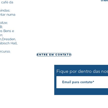
 café da
vindas;
antar numa
itze;
B;
es Bens e
n;
in,Dresden,
bisch Hall,
rcurso.
Entre em contato
Fique por dentro das no
o@lat180.com
55)99647-4727