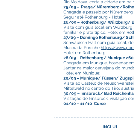
Rio Moldava, corta a cidade em bai
25/09 – Praga/ Nüremberg/Rothen
Chegada e passeio por Nüremberg c
Seguir até Rothenburg - Hotel;
26/09 – Rothenburg/ Würzburg/ 
Visita com guia local em Würzburg,
familiar e prata típico. Hotel em R
27/09 – Domingo Rothenburg/ Schw
Schwäbisch Hall com guia local, d
Museu da Porsche
https://www.po
Hotel em Rothenburg;
28/09 – Rothenburg/ Munique 26
Chegada em Munique, hospedagem e 
Jantar na maior cervejaria do mund
Hotel em Munique;
29/09 – Munique/ Füssen/ Zugspi
Visita ao Castelo de Neuschwanste
Mittelwald no centro do Tirol austr
30/09 – Innsbruck/ Bad Reichenha
Visitação de Innsbruck, visitação c
01/10 – 11/10 Curso
INCLUI